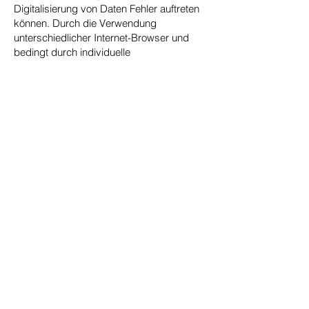
Digitalisierung von Daten Fehler auftreten
können. Durch die Verwendung
unterschiedlicher Internet-Browser und
bedingt durch individuelle
Softwareeinstellungen kann es bei der
Darstellung der Inhalte zu Abweichungen
kommen.
Es wird darauf hingewiesen, dass die
Rechtsanwältin Imbrogno keinerlei Einfluss
auf die Gestaltung und die Inhalte der
Seiten fremder Anbieter haben. Die
Rechtsanwältin Imbrogno haben
möglicherweise nicht einmal Kenntnis von
ggf. nachträglich eingebundenen Inhalten.
Benachrichtigen Sie die Rechtsanwältin
Imbrogno bitte umgehend, falls Sie über
Links auf dieser Internetseite zu anderen
Seiten gelangt sind, deren Inhalte Ihnen
bedenklich erscheinen.
HOME